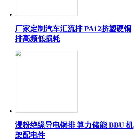
厂家定制汽车汇流排 PA12挤塑硬铜
排高频低损耗
浸粉绝缘导电铜排 算力储能 BBU 机
架配电件