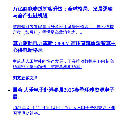
万亿储能赛道扩容升级：全球格局、发展逻辑
与全产业链机遇
随着储能装置容量提升及应用场景日趋多元，电池连接
方案（如母排）需满足高载流能力、..
算力驱动电力革新：800V 高压直流重塑智算中
心供电新格局
生成式人工智能的快速发展，正在推动数据中心向超高
功率密度架构演进。随着单机柜功率..
浏览更多文章
展会|人禾电子赴港参展2025春季环球资源电子
展
2025 年 4 月 11 日至 14 日，浙江人禾电子亮相香港亚洲
国际博览馆举..